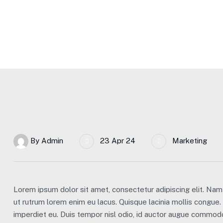
Home Main – CJA
5 Impactful Elements That Promote IT An
By
Admin
23 Apr 24
Marketing
Lorem ipsum dolor sit amet, consectetur adipiscing elit. Nam 
ut rutrum lorem enim eu lacus. Quisque lacinia mollis congue
imperdiet eu. Duis tempor nisl odio, id auctor augue commodo