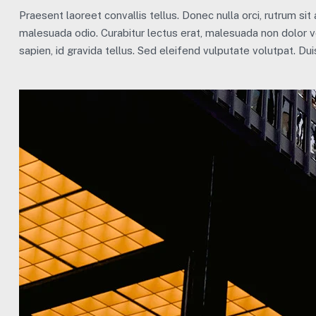
Praesent laoreet convallis tellus. Donec nulla orci, rutrum sit
malesuada odio. Curabitur lectus erat, malesuada non dolor v
sapien, id gravida tellus. Sed eleifend vulputate volutpat. Du