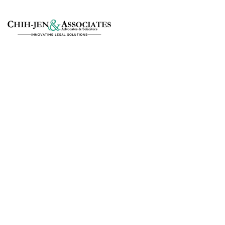
5 Impactful El
IT and Busines