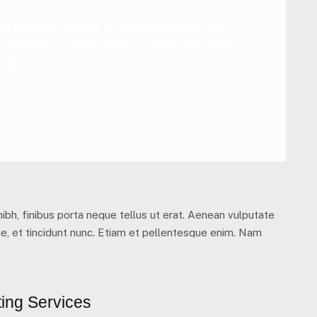
nt resource to focus on the digital pound,” Ian
on CryptoUK, told the Times. “It shows the impact it
 about it.
nibh, finibus porta neque tellus ut erat. Aenean vulputate
ue, et tincidunt nunc. Etiam et pellentesque enim. Nam
ing Services