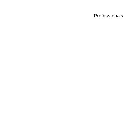
Professionals
ements That Prom
s