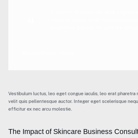
A team of 30 seems like quite a significa
Taylor, an adviser to the trade associati
would have, and that the bank are serious
Mitchel Krytok – Quote
Vestibulum luctus, leo eget congue iaculis, leo erat pharetra 
velit quis pellentesque auctor. Integer eget scelerisque neq
efficitur ex nec arcu molestie.
The Impact of Skincare Business Consult